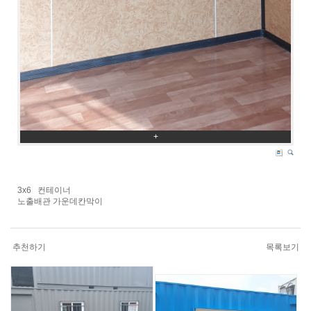
+
3x6 컨테이너
노출배관 가운데칸막이
추천하기
목록보기