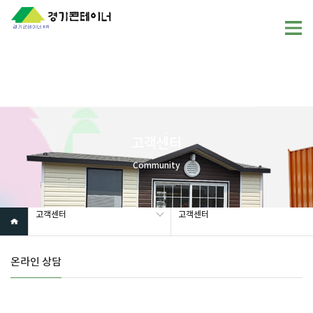
Warning
: mysql_fetch_array(): supplied argument is not a valid
MySQL result resource in
/home/gunggictr/gungboard/view.php
on line
19
고객센터
Community
고객센터
고객센터
온라인 상담