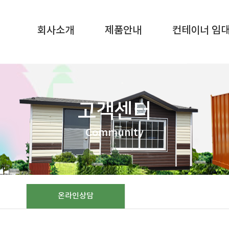
SQL result resource in
/home/gunggictr/gungboard/view.php
on li
회사소개
제품안내
컨테이너 임
고객센터
Community
온라인상담