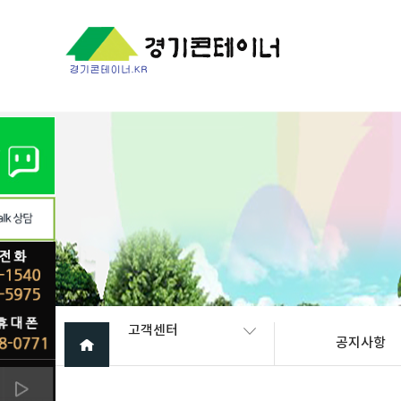
Warning
: mysql_fetch_array(): supplied argument is not a valid My
고객센터
공지사항