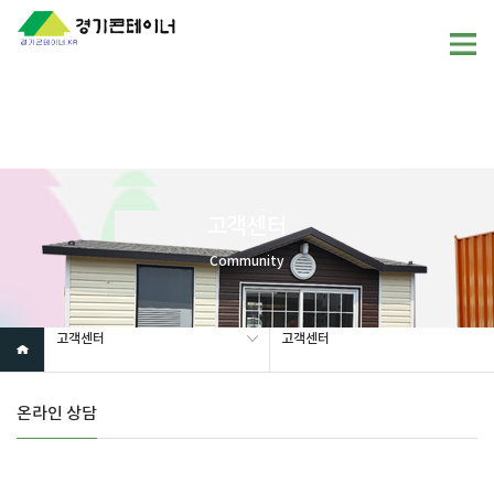
Warning
: mysql_fetch_array(): supplied argument is not a valid
MySQL result resource in
/home/gunggictr/gungboard/view.php
on line
19
고객센터
Community
고객센터
고객센터
온라인 상담