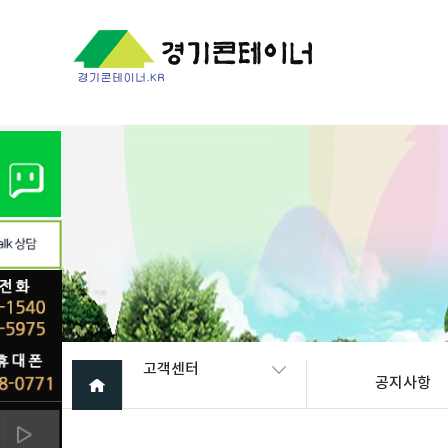
Warning
: mysql_fetch_array(): supplied argument is not a valid My
고객센터
공지사항