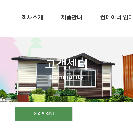
SQL result resource in
/home/gunggictr/gungboard/view.php
on li
회사소개
제품안내
컨테이너 임
고객센터
Community
온라인상담