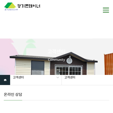
Warning
: mysql_fetch_array(): supplied argument is not a valid
MySQL result resource in
/home/gunggictr/gungboard/view.php
on line
19
고객센터
Community
고객센터
고객센터
온라인 상담