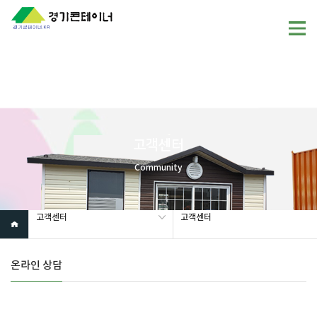
Warning
: mysql_fetch_array(): supplied argument is not a valid
MySQL result resource in
/home/gunggictr/gungboard/view.php
on line
19
고객센터
Community
고객센터
고객센터
온라인 상담