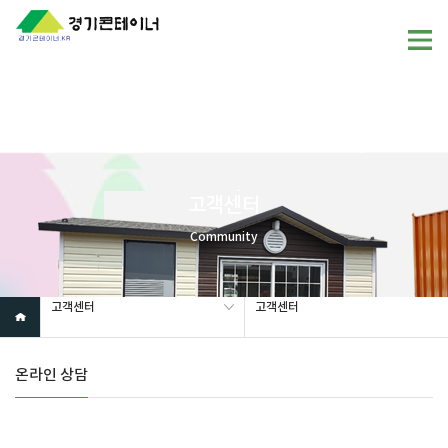
Warning
: mysql_fetch_array(): supplied argument is not a valid
MySQL result resource in
/home/gunggictr/gungboard/view.php
on line
19
고객센터
Community
고객센터
고객센터
온라인 상담