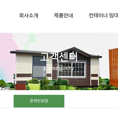
SQL result resource in
/home/gunggictr/gungboard/view.php
on li
회사소개
제품안내
컨테이너 임
고객센터
Community
온라인상담