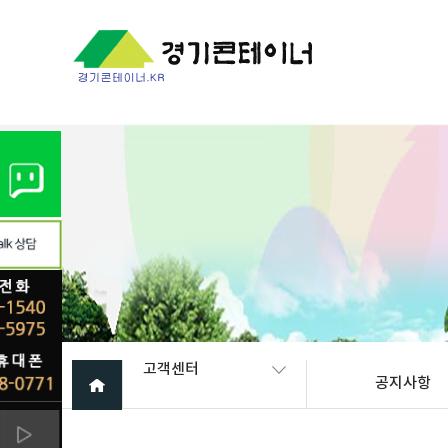
Warning
: mysql_fetch_array(): supplied argument is not a valid My
고객센터
공지사항