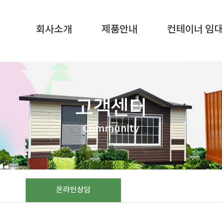
SQL result resource in
/home/gunggictr/gungboard/view.php
on li
회사소개
제품안내
컨테이너 임
고객센터
Community
온라인상담