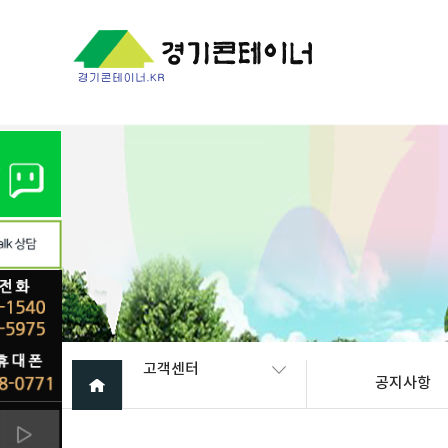
Warning
: mysql_fetch_array(): supplied argument is not a valid My
고객센터
공지사항