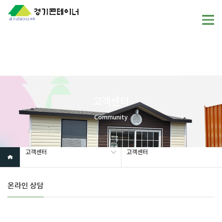
Warning
: mysql_fetch_array(): supplied argument is not a valid
MySQL result resource in
/home/gunggictr/gungboard/view.php
on line
19
고객센터
Community
고객센터
고객센터
온라인 상담