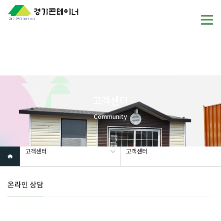
Warning
: mysql_fetch_array(): supplied argument is not a valid
MySQL result resource in
/home/gunggictr/gungboard/view.php
on line
19
고객센터
Community
고객센터
고객센터
온라인 상담