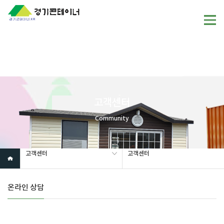
Warning
: mysql_fetch_array(): supplied argument is not a valid
MySQL result resource in
/home/gunggictr/gungboard/view.php
on line
19
고객센터
Community
고객센터
고객센터
온라인 상담