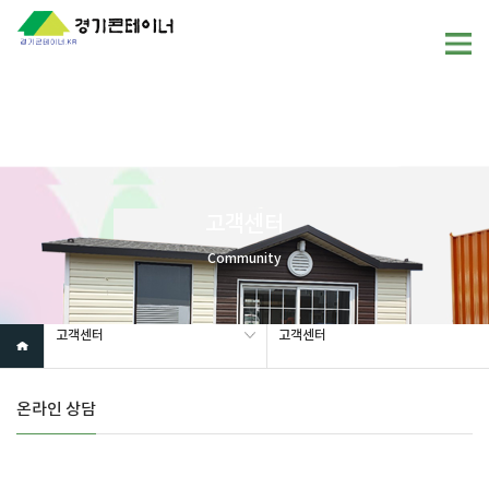
Warning
: mysql_fetch_array(): supplied argument is not a valid
MySQL result resource in
/home/gunggictr/gungboard/view.php
on line
19
고객센터
Community
고객센터
고객센터
온라인 상담