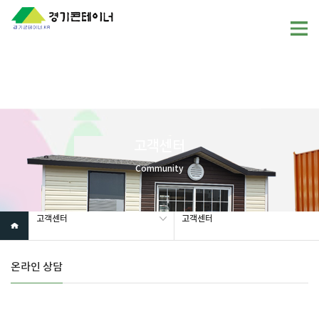
Warning
: mysql_fetch_array(): supplied argument is not a valid
MySQL result resource in
/home/gunggictr/gungboard/view.php
on line
19
고객센터
Community
고객센터
고객센터
온라인 상담