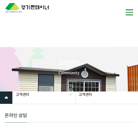
Warning
: mysql_fetch_array(): supplied argument is not a valid
MySQL result resource in
/home/gunggictr/gungboard/view.php
on line
19
고객센터
Community
고객센터
고객센터
온라인 상담