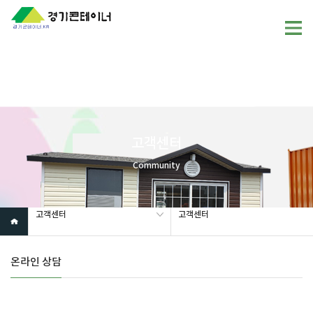
Warning
: mysql_fetch_array(): supplied argument is not a valid
MySQL result resource in
/home/gunggictr/gungboard/view.php
on line
19
고객센터
Community
고객센터
고객센터
온라인 상담