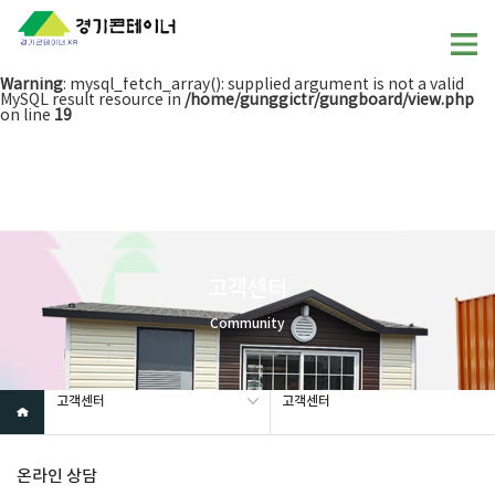
Warning
: fread() [
function.fread
]: Length parameter must be
greater than 0. in
/home/gunggictr/gungboard/lib.php
on line
1011
Warning
: mysql_fetch_array(): supplied argument is not a valid
MySQL result resource in
/home/gunggictr/gungboard/view.php
on line
19
고객센터
Community
고객센터
고객센터
온라인 상담