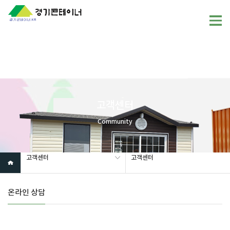
Warning
: mysql_fetch_array(): supplied argument is not a valid
MySQL result resource in
/home/gunggictr/gungboard/view.php
on line
19
고객센터
Community
고객센터
고객센터
온라인 상담