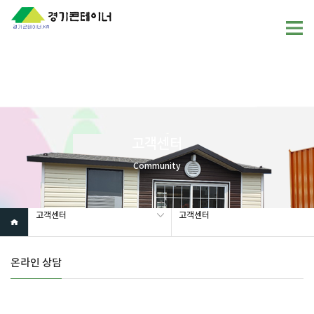
Warning
: mysql_fetch_array(): supplied argument is not a valid
MySQL result resource in
/home/gunggictr/gungboard/view.php
on line
19
고객센터
Community
고객센터
고객센터
온라인 상담