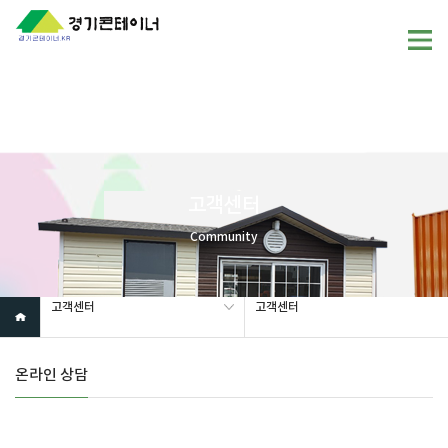
Warning
: mysql_fetch_array(): supplied argument is not a valid
MySQL result resource in
/home/gunggictr/gungboard/view.php
on line
19
고객센터
Community
고객센터
고객센터
온라인 상담