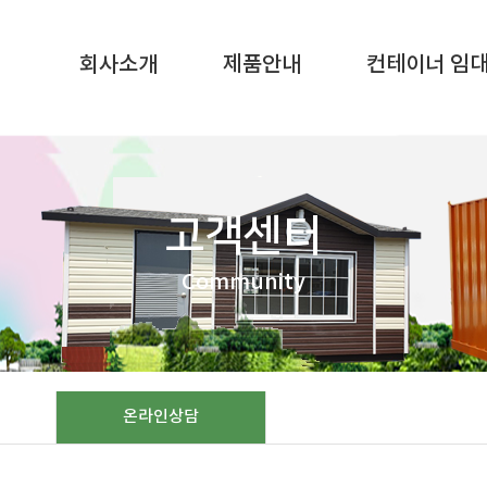
SQL result resource in
/home/gunggictr/gungboard/view.php
on li
회사소개
제품안내
컨테이너 임
고객센터
Community
온라인상담