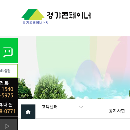
Warning
: mysql_fetch_array(): supplied argument is not a valid My
고객센터
공지사항