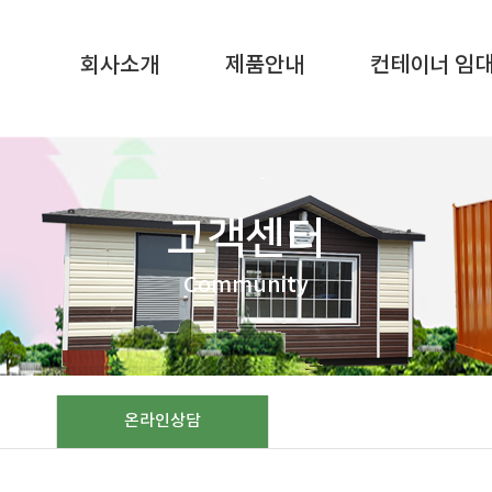
SQL result resource in
/home/gunggictr/gungboard/view.php
on li
회사소개
제품안내
컨테이너 임
고객센터
Community
온라인상담