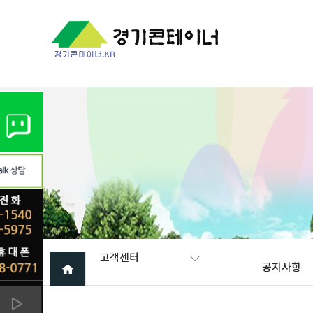
Warning
: mysql_fetch_array(): supplied argument is not a valid My
고객센터
공지사항