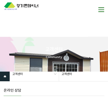
Warning
: mysql_fetch_array(): supplied argument is not a valid
MySQL result resource in
/home/gunggictr/gungboard/view.php
on line
19
고객센터
Community
고객센터
고객센터
온라인 상담