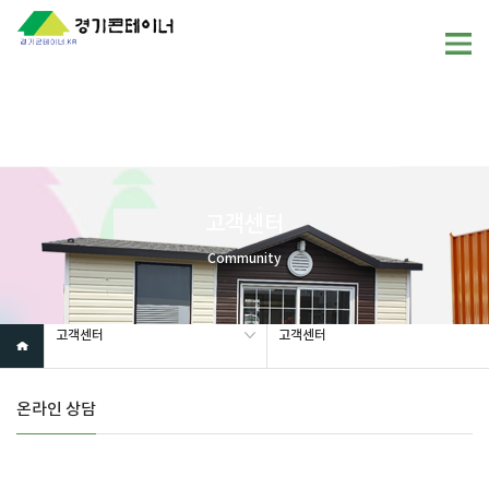
Warning
: mysql_fetch_array(): supplied argument is not a valid
MySQL result resource in
/home/gunggictr/gungboard/view.php
on line
19
고객센터
Community
고객센터
고객센터
온라인 상담