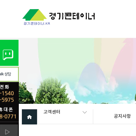
Warning
: mysql_fetch_array(): supplied argument is not a valid My
고객센터
공지사항