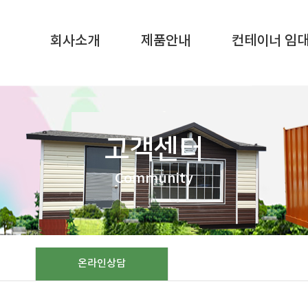
SQL result resource in
/home/gunggictr/gungboard/view.php
on li
회사소개
제품안내
컨테이너 임
고객센터
Community
온라인상담