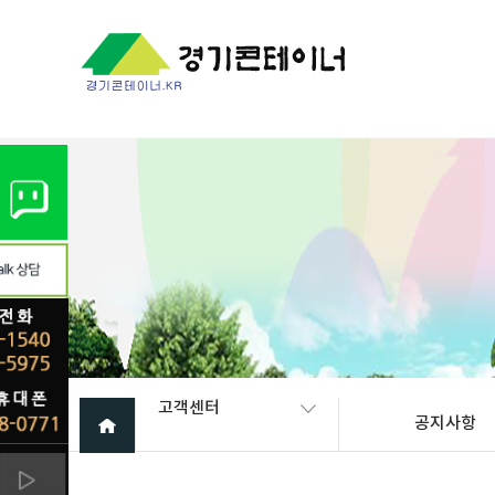
Warning
: mysql_fetch_array(): supplied argument is not a valid My
고객센터
공지사항