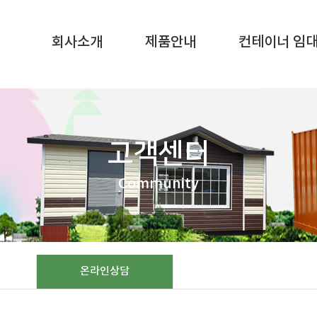
SQL result resource in
/home/gunggictr/gungboard/view.php
on li
회사소개
제품안내
컨테이너 임
고객센터
Community
온라인상담