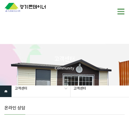
Warning
: mysql_fetch_array(): supplied argument is not a valid
MySQL result resource in
/home/gunggictr/gungboard/view.php
on line
19
고객센터
Community
고객센터
고객센터
온라인 상담