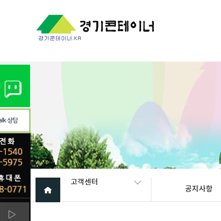
Warning
: mysql_fetch_array(): supplied argument is not a valid My
고객센터
공지사항