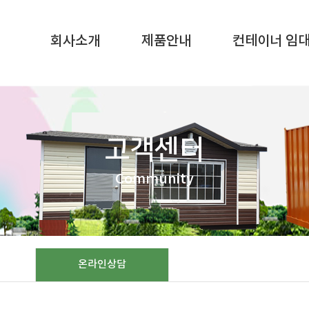
SQL result resource in
/home/gunggictr/gungboard/view.php
on li
회사소개
제품안내
컨테이너 임
고객센터
Community
온라인상담