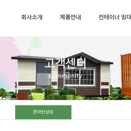
SQL result resource in
/home/gunggictr/gungboard/view.php
on li
회사소개
제품안내
컨테이너 임
고객센터
Community
온라인상담