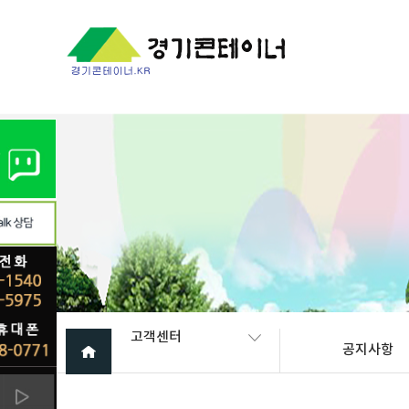
Warning
: mysql_fetch_array(): supplied argument is not a valid My
고객센터
공지사항