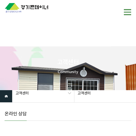
Warning
: mysql_fetch_array(): supplied argument is not a valid
MySQL result resource in
/home/gunggictr/gungboard/view.php
on line
19
고객센터
Community
고객센터
고객센터
온라인 상담