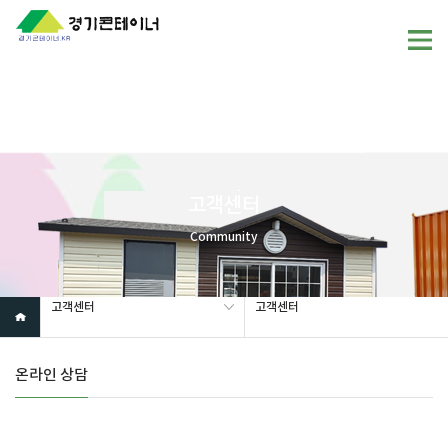
Warning
: mysql_fetch_array(): supplied argument is not a valid
MySQL result resource in
/home/gunggictr/gungboard/view.php
on line
19
고객센터
Community
고객센터
고객센터
온라인 상담