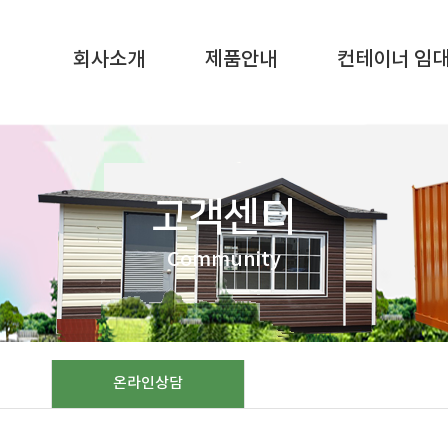
SQL result resource in
/home/gunggictr/gungboard/view.php
on li
회사소개
제품안내
컨테이너 임
고객센터
Community
온라인상담