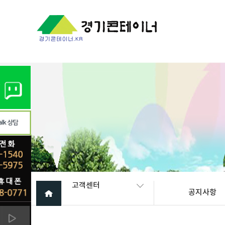
Warning
: mysql_fetch_array(): supplied argument is not a valid My
고객센터
공지사항