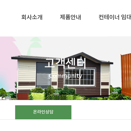
SQL result resource in
/home/gunggictr/gungboard/view.php
on li
회사소개
제품안내
컨테이너 임
고객센터
Community
온라인상담