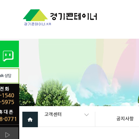
Warning
: mysql_fetch_array(): supplied argument is not a valid My
고객센터
공지사항